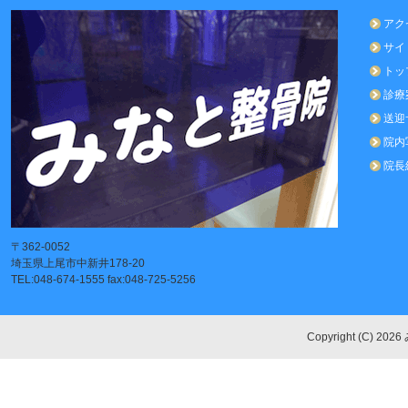
アク
サイ
トッ
診療
送迎
院内
院長
〒362-0052
埼玉県上尾市中新井178-20
TEL:048-674-1555 fax:048-725-5256
Copyright (C) 