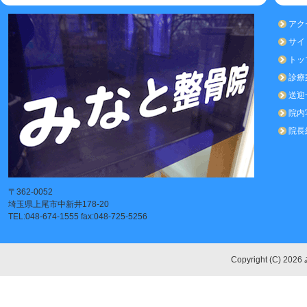
アク
サイ
トッ
診療
送迎
院内
院長
〒362-0052
埼玉県上尾市中新井178-20
TEL:048-674-1555 fax:048-725-5256
Copyright (C) 